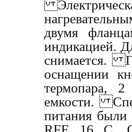
Электрическ
нагревательн
двумя фланца
индикацией. Д
снимается. Га
оснащении кн
термопара, 
емкости. Спец
питания были 
RFE 16 C. Об