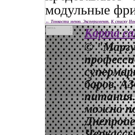
← Тонкости меню. Эксперимент.
К списку
Нов
Карта с
HIT.UA
2
4
4
© "Маргу
професси
супермар
баров, А
питания.
можно по
Днепропе
Черкассы,