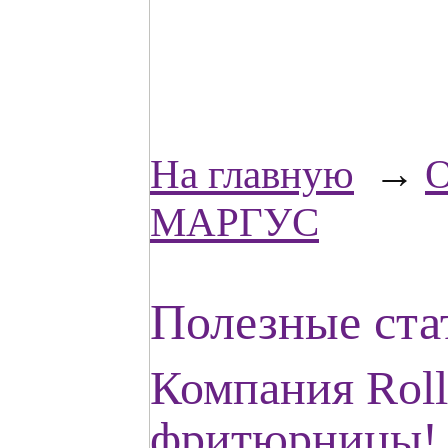
На главную
→
О
МАРГУС
Полезные ст
Компания Roll
фритюрницы