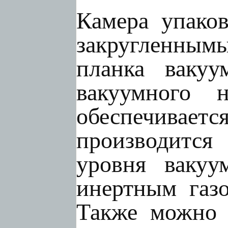
Камера упако
закругленнымы
планка вакуу
вакуумного 
обеспечивает
производится
уровня вакуу
инертным газо
Также можно 