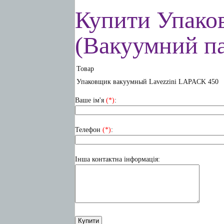
Купити Упако
(Вакуумний па
Товар
Упаковщик вакуумный Lavezzini LAPACK 450
Ваше ім'я
(*)
:
Телефон
(*)
:
Інша контактна інформація: