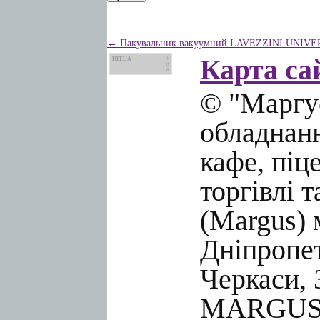
← Пакувальник вакуумний LAVEZZINI UNIV
Карта са
HIT.UA
1
8
8
© "Маргус
обладнанн
кафе, піц
торгівлі 
(Margus) 
Дніпропет
Черкаси, 
MARGUS.