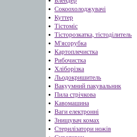
Блендер
Сокоохолоджувачі
Куттер
Тістоміс
Тісторозкатка, тістоділитель
М'ясорубка
Картоплечистка
Рибочистка
Хліборізка
Льодокришитель
Вакуумний пакувальник
Пила стрічкова
Кавомашина
Ваги електронні
Знищувач комах
Стерилізатори ножів