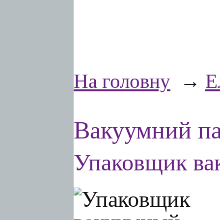
На головну
→
Е
Вакуумний па
Упаковщик ва