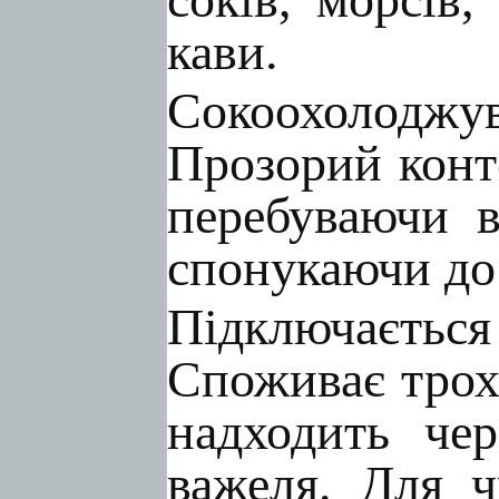
кави.
Сокоохолоджу
Прозорий конт
перебуваючи в
спонукаючи до
Підключається
Споживає трохи
надходить чер
важеля. Для ч