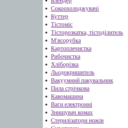
Блендер
Сокоохолоджувачі
Куттер
Тістоміс
Тісторозкатка, тістоділитель
М'ясорубка
Картоплечистка
Рибочистка
Хліборізка
Льодокришитель
Вакуумний пакувальник
Пила стрічкова
Кавомашина
Ваги електронні
Знищувач комах
Стерилізатори ножів