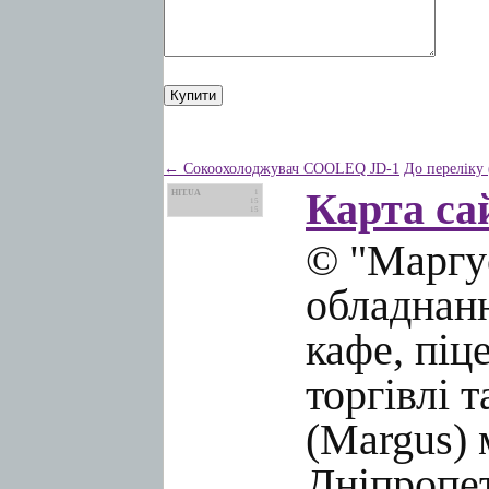
← Сокоохолоджувач COOLEQ JD-1
До переліку
Карта са
HIT.UA
1
15
15
© "Маргус
обладнанн
кафе, піц
торгівлі 
(Margus) 
Дніпропет