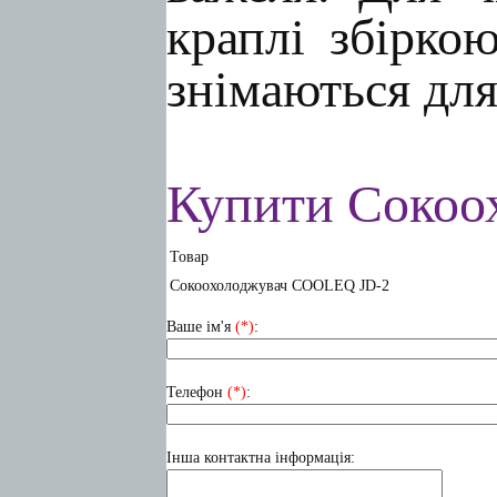
краплі збірко
знімаються дл
Купити Сокоо
Товар
Сокоохолоджувач COOLEQ JD-2
Ваше ім'я
(*)
:
Телефон
(*)
:
Інша контактна інформація: