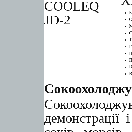
Х
К
О
М
С
Т
Г
Н
П
В
В
Сокоохолодж
Сокоохолоджув
демонстрації 
соків, морсів,