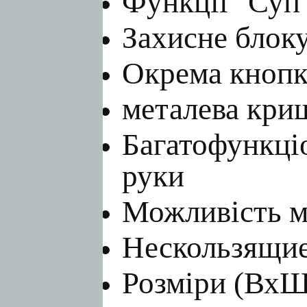
Функції "Суп"
Захисне блоку
Окрема кнопк
металева кри
Багатофункціо
руки
Можливість м
Нескользящие
Розміри (ВхШх