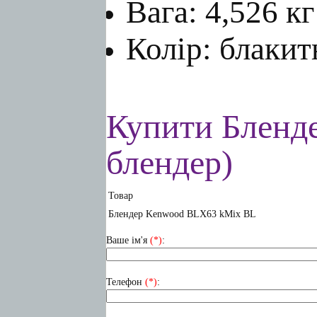
Вага: 4,526 кг
Колір: блаки
Купити Бленд
блендер)
Товар
Блендер Kenwood BLX63 kMix BL
Ваше ім'я
(*)
:
Телефон
(*)
: