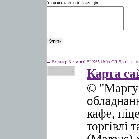
Інша контактна інформація:
← Блендер Kenwood BLX65 kMix GR
До перелі
Карта са
HIT.UA
1
2
2
© "Маргус
обладнанн
кафе, піц
торгівлі 
(Margus) 