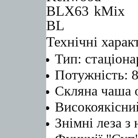
Технічні хар
Тип: стаціон
Потужність: 
Скляна чаша о
Високоякісни
Знімні леза з