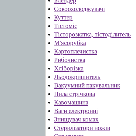
Блендер
Сокоохолоджувачі
Куттер
Тістоміс
Тісторозкатка, тістоділитель
М'ясорубка
Картоплечистка
Рибочистка
Хліборізка
Льодокришитель
Вакуумний пакувальник
Пила стрічкова
Кавомашина
Ваги електронні
Знищувач комах
Стерилізатори ножів