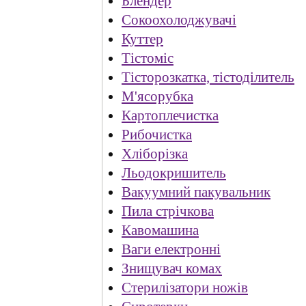
Блендер
Сокоохолоджувачі
Куттер
Тістоміс
Тісторозкатка, тістоділитель
М'ясорубка
Картоплечистка
Рибочистка
Хліборізка
Льодокришитель
Вакуумний пакувальник
Пила стрічкова
Кавомашина
Ваги електронні
Знищувач комах
Стерилізатори ножів