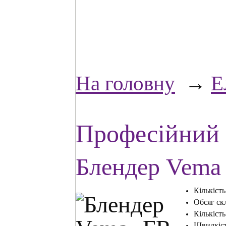
На головну
→
Е
Професійний 
Блендер Vema
Кількість
Обсяг скл
Кількіст
Швидкість