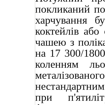
покликаний по
харчування б
коктейлів або
чашею з поліка
на 17 300/1800
коленням ль
металізованог
нестандартним
при п'ятилі