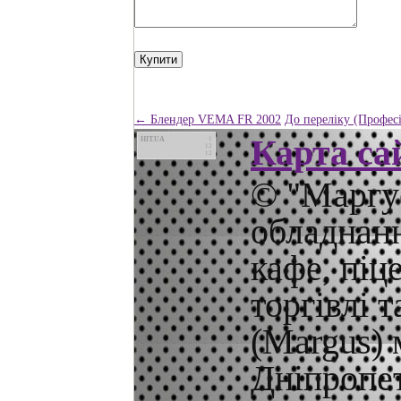
← Блендер VEMA FR 2002
До переліку (Профес
Карта са
HIT.UA
1
12
12
© "Маргус
обладнанн
кафе, піц
торгівлі 
(Margus) 
Дніпропет