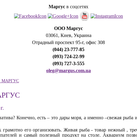
Маргус
в соцсетях
ООО Маргус
03061, Киев, Украина
Отрадный проспект 95-г, офис 308
(044) 23-777-85
(093) 724-22-99
(093) 727-3-555
oleg@margus.com.ua
ии МАРГУС
МАРГУС
г.
натива? Конечно, есть – это дары моря, а именно –свежая рыба
к грамотно его организовать. Живая рыба - товар нежный , т
ателей и самый полезный продукт на столе. Аквариум позвол