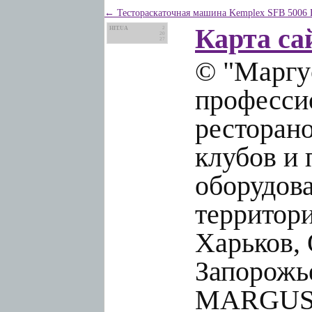
← Тестораскаточная машина Kemplex SFB 5006
Карта са
HIT.UA
2
20
27
© "Маргус
профессио
ресторано
клубов и 
оборудов
территори
Харьков, 
Запорожье
MARGUS.