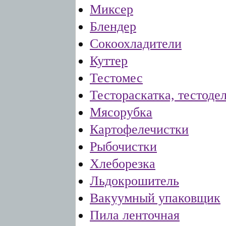
Миксер
Блендер
Сокоохладители
Куттер
Тестомес
Тестораскатка, тестоде
Мясорубка
Картофелечистки
Рыбочистки
Хлеборезка
Льдокрошитель
Вакуумный упаковщик
Пила ленточная