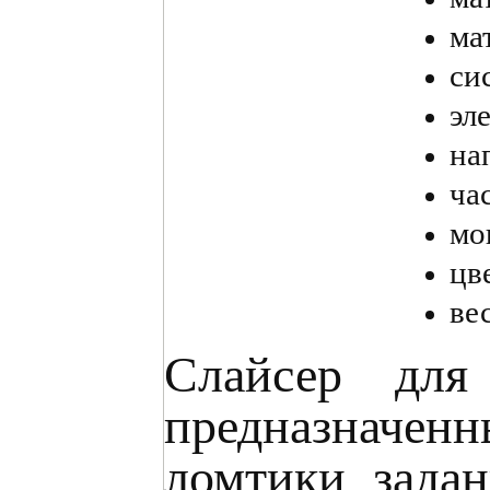
ма
си
эл
на
ча
мо
цв
ве
Cлайсер для
предназначенн
ломтики зада