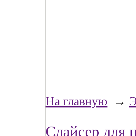
На главную
→
Э
Слайсер для 