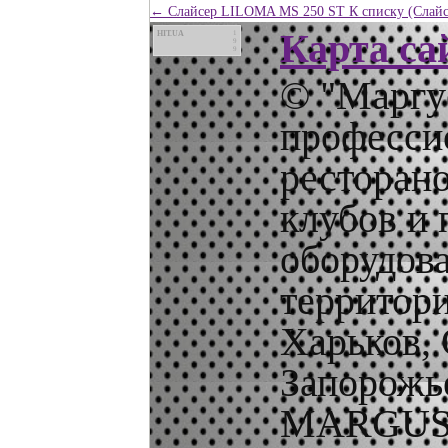
← Слайсер LILOMA MS 250 ST
К списку (Слайс
Карта са
HIT.UA
1
9
9
© "Маргус
профессио
ресторано
клубов и 
оборудов
территори
Харьков, 
Запорожье
MARGUS.