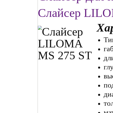
Слайсер LIL
Ха
Ти
га
дл
гл
вы
по
ди
то
ма