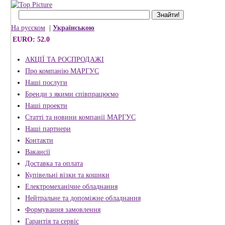
На русском
|
Українською
EURO: 52.0
АКЦІЇ ТА РОСПРОДАЖІ
Про компанію МАРГУС
Наші послуги
Бренди з якими співпрацюємо
Наші проекти
Статті та новини компанії МАРГУС
Наші партнери
Контакти
Вакансії
Доставка та оплата
Купівельні візки та кошики
Електромеханічне обладнання
Нейтральне та допоміжне обладнання
Формування замовлення
Гарантія та сервіс