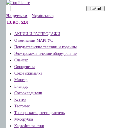
На русском
|
Українською
EURO: 52.0
АКЦИИ И РАСПРОДАЖИ
О компании МАРГУС
Покупательские тележки и корзины
Электромеханическое оборудование
Слайсер
Овощерезка
Соковыжималка
Миксер
Блендер
Сокоохладители
Куттер
Тестомес
Тестораскатка, тестоделитель
Мясорубка
Картофелечистки