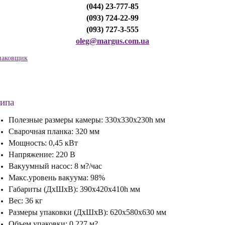
(044) 23-777-85
(093) 724-22-99
(093) 727-3-555
oleg@margus.com.ua
паковщик
ипа
Полезные размеры камеры: 330х330х230h мм
Сварочная планка: 320 мм
Мощность: 0,45 кВт
Напряжение: 220 В
Вакуумный насос: 8 м?/час
Макс.уровень вакуума: 98%
Габариты (ДхШхВ): 390х420х410h мм
Вес: 36 кг
Размеры упаковки (ДхШхВ): 620х580х630 мм
Объем упаковки: 0,227 м?