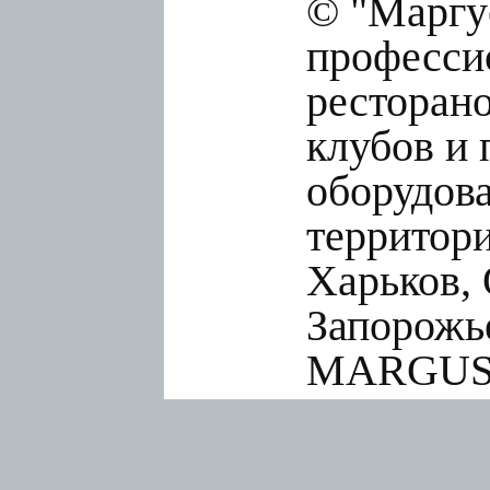
© "Маргус
профессио
ресторано
клубов и 
оборудов
территори
Харьков, 
Запорожье
MARGUS.