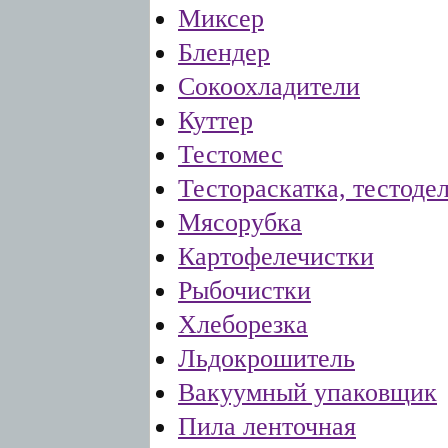
Миксер
Блендер
Сокоохладители
Куттер
Тестомес
Тестораскатка, тестоде
Мясорубка
Картофелечистки
Рыбочистки
Хлеборезка
Льдокрошитель
Вакуумный упаковщик
Пила ленточная