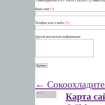
Сокооладитель EWT INOX CDD18-2 (2 емкости)
Ваше имя
(*)
:
Телефон или е-мейл
(*)
:
Другая контактная информация:
← Сокоохладител
Карта са
HIT.UA
1
6
6