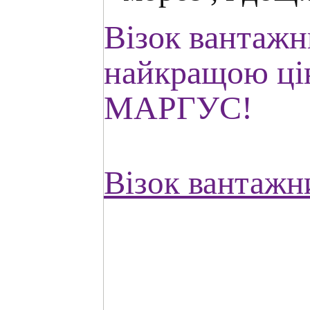
Візок вантажн
найкращою цін
МАРГУС!
Візок вантажн