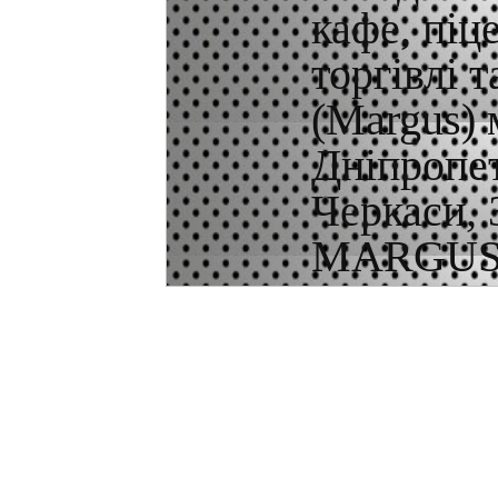
кафе, піц
торгівлі 
(Margus) 
Дніпропет
Черкаси, 
MARGUS.