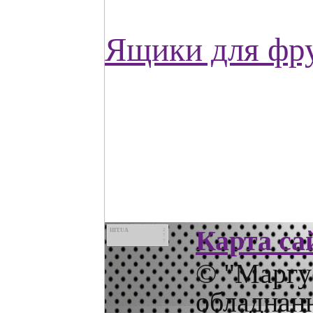
Ящики для фру
Карта са
HIT.UA
2
7
7
© "Маргус
обладнанн