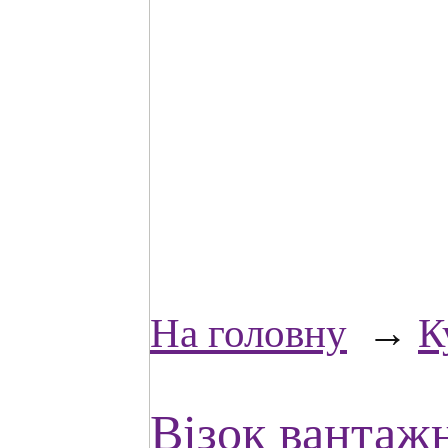
На головну
→
К
Візок вантаж