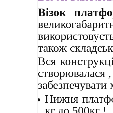
Візок платф
великогаб
використовуєт
також складськ
Вся конструкці
створювалася ,
забезпечувати
Нижня платфо
кг до 500кг !