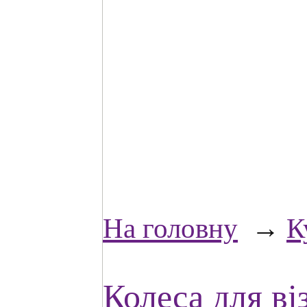
На головну
→
К
Колеса для ві