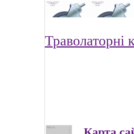
Траволаторні к
Карта са
HIT.UA
2
16
16