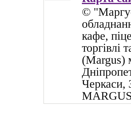
© "Маргус
обладнанн
кафе, піц
торгівлі 
(Margus) 
Дніпропет
Черкаси, 
MARGUS.