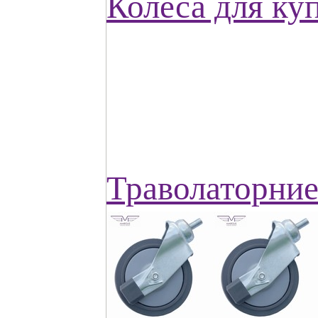
Колеса для куп
Траволаторние