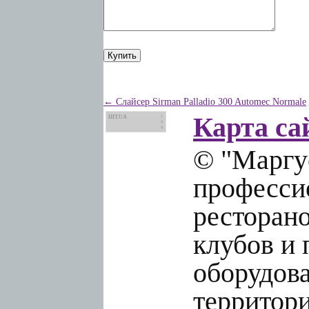
← Слайсер Sirman Palladio 300 Automec Normale
Карта са
HIT.UA
1
9
9
© "Маргус
профессио
ресторано
клубов и 
оборудов
территори