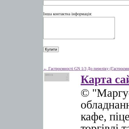
Інша контактна інформація:
← Гастроємності GN 1/3
До переліку (Гастроємн
Карта са
HIT.UA
1
11
11
© "Маргус
обладнанн
кафе, піц
торгівлі 