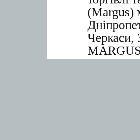
(Margus) 
Дніпропет
Черкаси, 
MARGUS.