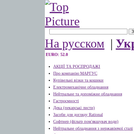
На русском
|
Ук
EURO: 52.0
АКЦІЇ ТА РОСПРОДАЖІ
Про компанію МАРГУС
Купівельні візки та кошики
Електромеханічне обладнання
Нейтральне та допоміжне обладнання
Гастроємності
Дека (пекарські листи)
Засоби для догляду Rational
Софтнер (фільтр пом'якшувач води)
Нейтральне обладнання з нержавіючої сталі