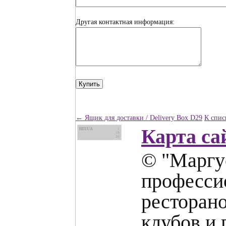
Другая контактная информация:
← Ящик для доставки / Delivery Box D29
К спис
Карта са
HIT.UA
1
19
26
© "Маргус
профессио
ресторано
клубов и 